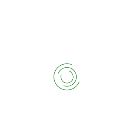
gumumkan akan membangung sistem reaktor ZPHB yang
ana yang dihasilkan oleh pengolahan limbah kelapa
al ini diharapkan dapat ikut mengurangi emisi gas
 program “Recovery and Avoidance […]